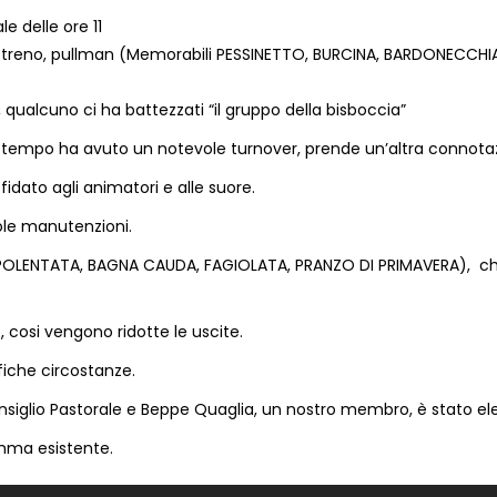
 delle ore 11
i, treno, pullman (Memorabili PESSINETTO, BURCINA, BARDONECCHIA
 qualcuno ci ha battezzati “il gruppo della bisboccia”
rattempo ha avuto un notevole turnover, prende un’altra connota
affidato agli animatori e alle suore.
le manutenzioni.
li (POLENTATA, BAGNA CAUDA, FAGIOLATA, PRANZO DI PRIMAVERA), c
, cosi vengono ridotte le uscite.
fiche circostanze.
l Consiglio Pastorale e Beppe Quaglia, un nostro membro, è stato 
amma esistente.