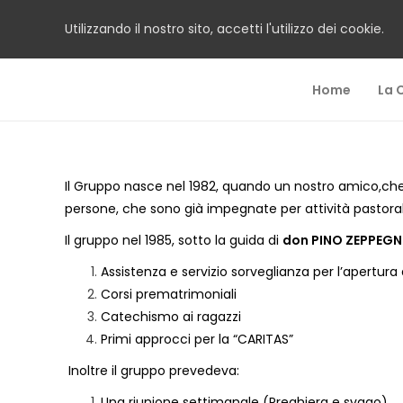
Utilizzando il nostro sito, accetti l'utilizzo dei cookie.
Home
La 
Il Gruppo nasce nel 1982, quando un nostro amico,che o
persone, che sono già impegnate per attività pastorali, 
Il gruppo nel 1985, sotto la guida di
don PINO ZEPPEG
Assistenza e servizio sorveglianza per l’apertura 
Corsi prematrimoniali
Catechismo ai ragazzi
Primi approcci per la “CARITAS”
Inoltre il gruppo prevedeva:
Una riunione settimanale (Preghiera e svago)