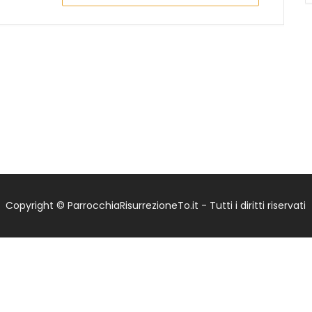
Copyright © ParrocchiaRisurrezioneTo.it - Tutti i diritti riservati