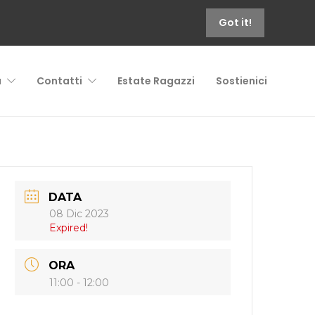
Got it!
à
Contatti
Estate Ragazzi
Sostienici
DATA
08 Dic 2023
Expired!
ORA
11:00 - 12:00