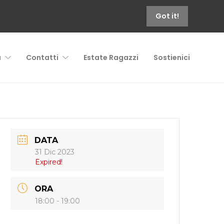
Got it!
à
Contatti
Estate Ragazzi
Sostienici
DATA
31 Dic 2023
Expired!
ORA
18:00 - 19:00