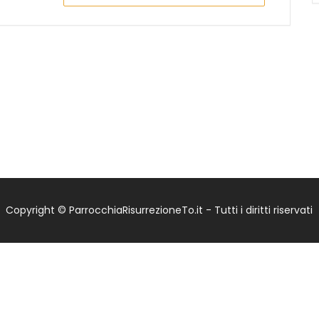
Copyright © ParrocchiaRisurrezioneTo.it - Tutti i diritti riservati