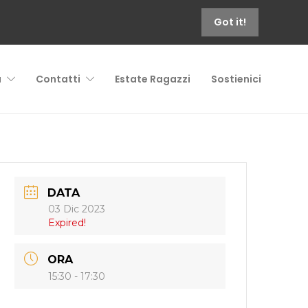
Got it!
à
Contatti
Estate Ragazzi
Sostienici
DATA
03 Dic 2023
Expired!
ORA
15:30 - 17:30